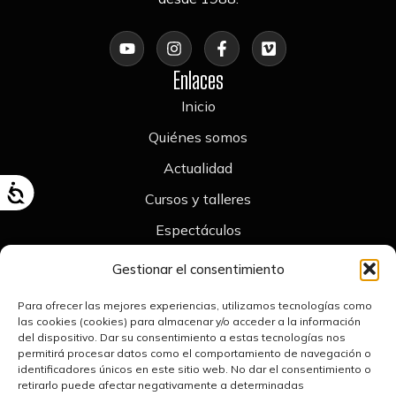
Enlaces
Inicio
Quiénes somos
Actualidad
Cursos y talleres
Espectáculos
Contacto
Gestionar el consentimiento
Legal
Para ofrecer las mejores experiencias, utilizamos tecnologías como
Aviso legal
las cookies (cookies) para almacenar y/o acceder a la información
del dispositivo. Dar su consentimiento a estas tecnologías nos
Política de cookies
permitirá procesar datos como el comportamiento de navegación o
identificadores únicos en este sitio web. No dar el consentimiento o
Declaración de accesibilidad
retirarlo puede afectar negativamente a determinadas