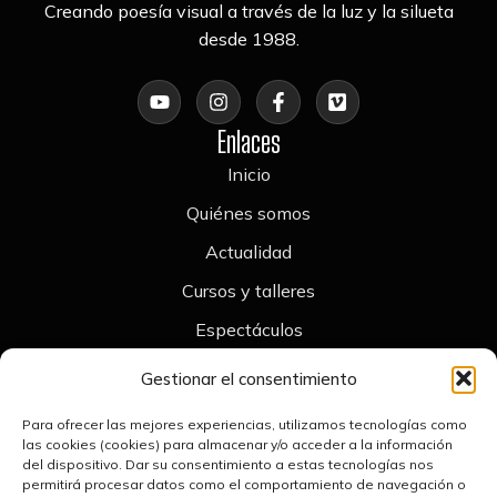
Creando poesía visual a través de la luz y la silueta
desde 1988.
Enlaces
Inicio
Quiénes somos
Actualidad
Cursos y talleres
Espectáculos
Contacto
Gestionar el consentimiento
Legal
Para ofrecer las mejores experiencias, utilizamos tecnologías como
Aviso legal
las cookies (cookies) para almacenar y/o acceder a la información
del dispositivo. Dar su consentimiento a estas tecnologías nos
Política de cookies
permitirá procesar datos como el comportamiento de navegación o