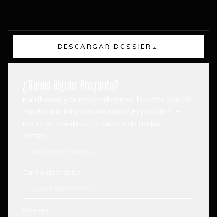
audio
DESCARGAR DOSSIER
¿Tienes Alguna Pregunta?
Escríbenos y te responderemos lo antes posible
con toda la información sobre: Exposición · El
teatro de Sombras: un cuento de hadas
Nombre
Correo electrónico
Mensaje