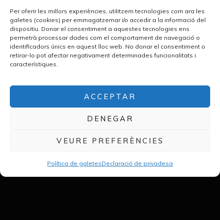
Per oferir les millors experiències, utilitzem tecnologies com ara les
galetes (cookies) per emmagatzemar i/o accedir a la informació del
dispositiu. Donar el consentiment a aquestes tecnologies ens
permetrà processar dades com el comportament de navegació o
identificadors únics en aquest lloc web. No donar el consentiment o
retirar-lo pot afectar negativament determinades funcionalitats i
característiques.
Compare Llop
ACCEPTAR
VEURE MÉS
DENEGAR
VEURE PREFERÈNCIES
Política de galetes
Declaració de privadesa