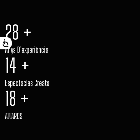
30
+
Anys D’experiència
15
+
Espectacles Creats
19
+
AWARDS