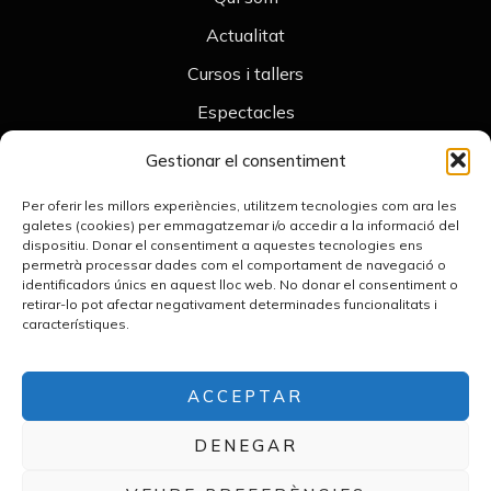
Actualitat
Cursos i tallers
Espectacles
Contacte
Gestionar el consentiment
Legal
Per oferir les millors experiències, utilitzem tecnologies com ara les
Avís legal
galetes (cookies) per emmagatzemar i/o accedir a la informació del
dispositiu. Donar el consentiment a aquestes tecnologies ens
Política de cookies
permetrà processar dades com el comportament de navegació o
identificadors únics en aquest lloc web. No donar el consentiment o
Declaració d’accessibilitat
retirar-lo pot afectar negativament determinades funcionalitats i
característiques.
Política de privacitat
Contacte
+34 676 789 476
ACCEPTAR
merceframis.teatredombres@gmail.com
DENEGAR