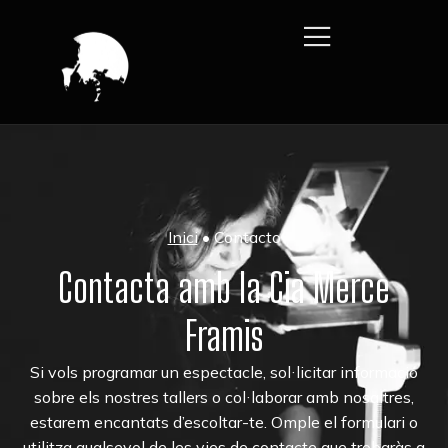
Inici
•
Contacto
Contacta amb la Cia Mercè
Framis
Si vols programar un espectacle, sol·licitar informació
sobre els nostres tallers o col·laborar amb nosaltres,
estarem encantats d’escoltar-te. Omple el formulari o
utilitza qualsevol de les vies de contacte que trobaràs a