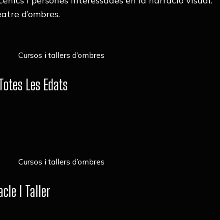
cènics i persones interessades en la narració visual.
eatre d’ombres.
Totes Les Edats
le I Taller