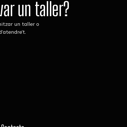
ar un taller?
itzar un taller o
’atendre’t.