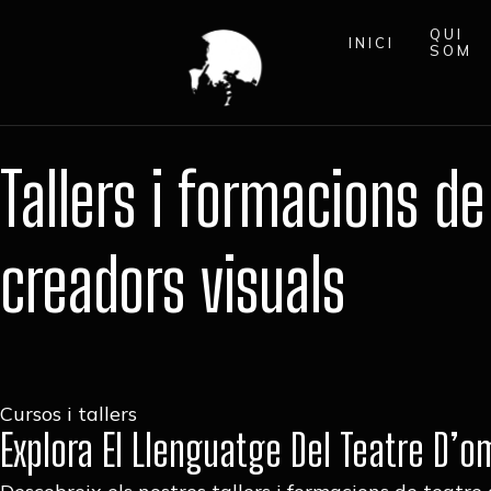
QUI
INICI
SOM
Tallers i formacions de
creadors visuals
Cursos i tallers
Explora El Llenguatge Del Teatre D’