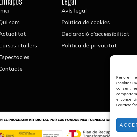
Enllaços
Legal
Inici
Avís legal
Qui som
Política de cookies
Actualitat
Declaració d’accessibilitat
Cursos i tallers
Política de privacitat
Espectacles
Contacte
Per oferir 
(cookies) p
consentime
comportamen
el consenti
i caracterís
ACCE