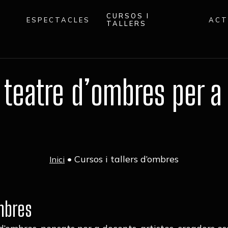
CURSOS I
ESPECTACLES
ACT
TALLERS
 teatre d’ombres per a 
•
Cursos i tallers d’ombres
Inici
ombres