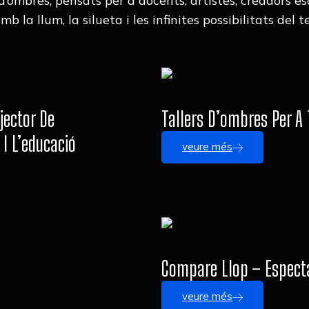
d’ombres, pensats per a docents, artistes, creadors es
la llum, la silueta i les infinites possibilitats del t
jector De
Tallers D’ombres Per A 
 I L’educació
veure més
Compare Llop – Espectac
veure més