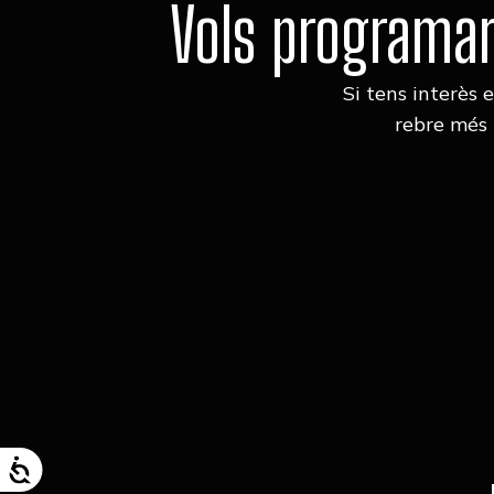
Vols programar
Si tens interès 
rebre més 