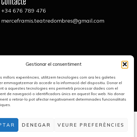
Contacte
+34 676 789 476
merceframis.teatredombres@gmail.com
Gestionar el consentiment
les millors experiències, utilitzem tecnologies com ara les galetes
er emmagatzemar i/o accedir a la informació del dispositiu. Donar el
nt a aquestes tecnologies ens permetrà processar dades com el
t de navegació o identificadors únics en aquest lloc web. No donar
ment o retirar-lo pot afectar negativament determinades funcionalitats
tiques.
PTAR
DENEGAR
VEURE PREFERÈNCIES