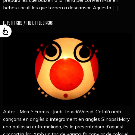
bebès i acull les que tornen a descansar. Aquesta […]
EL PETIT CIRC / THE LITTLE CIRCUS
Autor: –Mercè Framis i Jordi TeixidóVersió: Català amb
cançons en anglès o íntegrament en anglès Sinopsi:Mary,
una pallassa entremaliada, és la presentadora d’aquest
circparticular. Amb un toc de vareta, fa canviar de color el