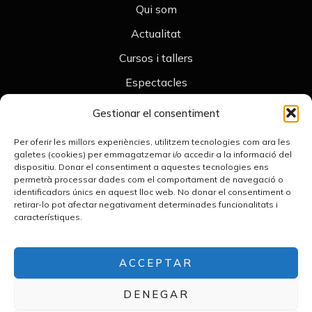
Qui som
Actualitat
Cursos i tallers
Espectacles
Contacte
Gestionar el consentiment
Legal
Per oferir les millors experiències, utilitzem tecnologies com ara les
Avís legal
galetes (cookies) per emmagatzemar i/o accedir a la informació del
dispositiu. Donar el consentiment a aquestes tecnologies ens
Política de cookies
permetrà processar dades com el comportament de navegació o
identificadors únics en aquest lloc web. No donar el consentiment o
Declaració d’accessibilitat
retirar-lo pot afectar negativament determinades funcionalitats i
característiques.
Política de privacitat
Contacte
+34 676 789 476
ACCEPTAR
merceframis.teatredombres@gmail.com
DENEGAR