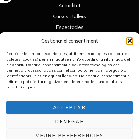
Actualitat
Cursos i tallers
Espectacles
Contacte
Gestionar el consentiment
Legal
Per oferir les millors experiències, utilitzem tecnologies com ara les
Avís legal
galetes (cookies) per emmagatzemar i/o accedir a la informació del
dispositiu. Donar el consentiment a aquestes tecnologies ens
Política de cookies
permetrà processar dades com el comportament de navegació o
identificadors únics en aquest lloc web. No donar el consentiment o
Declaració d’accessibilitat
retirar-lo pot afectar negativament determinades funcionalitats i
característiques.
Política de privacitat
Contacte
+34 676 789 476
ACCEPTAR
merceframis.teatredombres@gmail.com
DENEGAR
VEURE PREFERÈNCIES