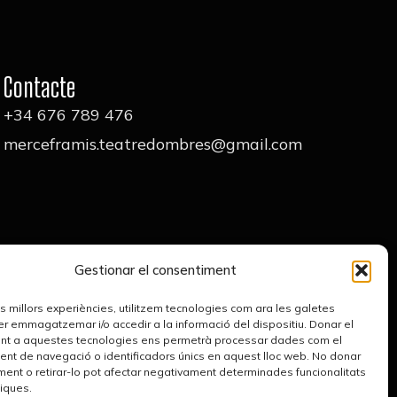
Contacte
+34 676 789 476
merceframis.teatredombres@gmail.com
Gestionar el consentiment
les millors experiències, utilitzem tecnologies com ara les galetes
er emmagatzemar i/o accedir a la informació del dispositiu. Donar el
nt a aquestes tecnologies ens permetrà processar dades com el
t de navegació o identificadors únics en aquest lloc web. No donar
ment o retirar-lo pot afectar negativament determinades funcionalitats
tiques.