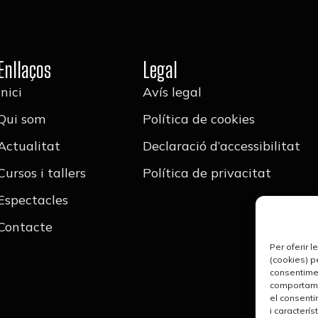
Enllaços
Legal
Inici
Avís legal
Qui som
Política de cookies
Actualitat
Declaració d’accessibilitat
Cursos i tallers
Política de privacitat
Espectacles
Contacte
Per oferir 
(cookies) p
consentime
comportamen
el consenti
i caracterís