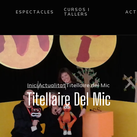
CURSOS I
ESPECTACLES
ACT
TALLERS
Inici
Actualitat
Titellaire del Mic
Titellaire Del Mic