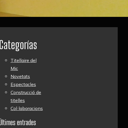
Categorías
Titellaire del
Mic
Novetats
Espectacles
Construcció de
titelles
Col·laboracions
Últimes entrades